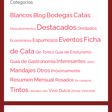
Categorías
Catas
Bodegas
Blancos
Blog
Destacados
Destilados
Descubrimientos
Ficha
Eventos
Espumosos
Económinos
de Cata
Gin Tonics
Guía de Enoturismo
Interesantes
Guía de Gastronomía
Jerez
Maridajes
Otros
Próximamente
Resumen Mensual
Rosados
Sin categoría
Tintos
Vino Dulce
Zonas Vinicolas
Utensilios Vino