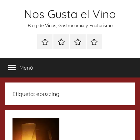
Saltar
Nos Gusta el Vino
al
contenido
Blog de Vinos, Gastronomía y Enoturismo
Especial
Enoturismo
Ranking
Contacto
Gin
y
Vinos
Tonics
Gastronomía
Menú
Etiqueta:
ebuzzing