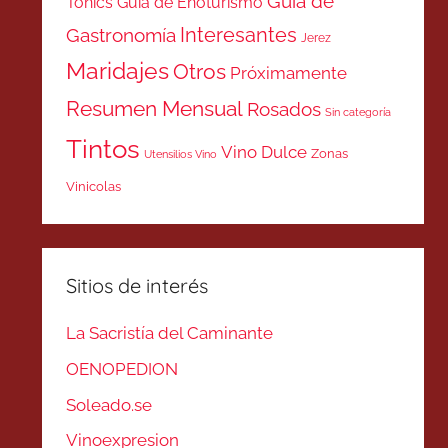
Guía de
Tonics
Guía de Enoturismo
Interesantes
Gastronomía
Jerez
Maridajes
Otros
Próximamente
Resumen Mensual
Rosados
Sin categoría
Tintos
Vino Dulce
Zonas
Utensilios Vino
Vinicolas
Sitios de interés
La Sacristía del Caminante
OENOPEDION
Soleado.se
Vinoexpresion