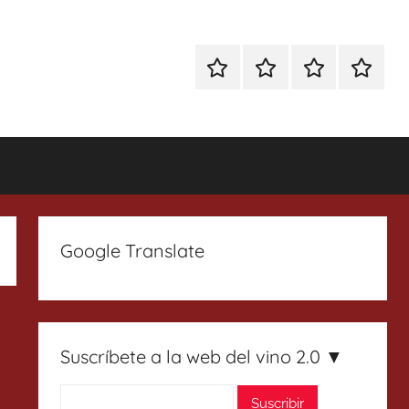
Especial
Enoturismo
Ranking
Contact
Gin
y
Vinos
Tonics
Gastronomía
Google Translate
Suscríbete a la web del vino 2.0 ▼