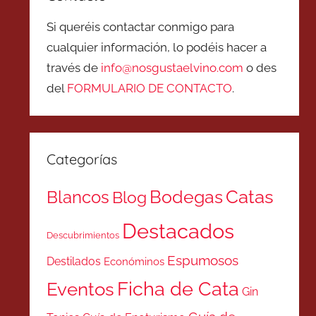
Si queréis contactar conmigo para
cualquier información, lo podéis hacer a
través de
info@nosgustaelvino.com
o des
del
FORMULARIO DE CONTACTO
.
Categorías
Catas
Bodegas
Blancos
Blog
Destacados
Descubrimientos
Espumosos
Destilados
Económinos
Ficha de Cata
Eventos
Gin