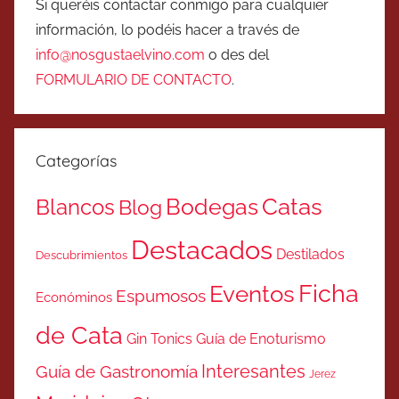
Si queréis contactar conmigo para cualquier
información, lo podéis hacer a través de
info@nosgustaelvino.com
o des del
FORMULARIO DE CONTACTO
.
Categorías
Catas
Bodegas
Blancos
Blog
Destacados
Destilados
Descubrimientos
Ficha
Eventos
Espumosos
Económinos
de Cata
Gin Tonics
Guía de Enoturismo
Interesantes
Guía de Gastronomía
Jerez