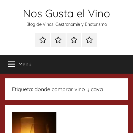
Saltar
Nos Gusta el Vino
al
contenido
Blog de Vinos, Gastronomía y Enoturismo
Especial
Enoturismo
Ranking
Contacto
Gin
y
Vinos
Tonics
Gastronomía
Menú
Etiqueta:
donde comprar vino y cava