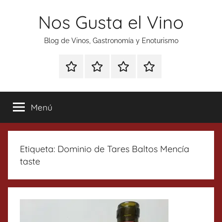
Saltar
Nos Gusta el Vino
al
contenido
Blog de Vinos, Gastronomía y Enoturismo
Especial
Enoturismo
Ranking
Contacto
Gin
y
Vinos
Tonics
Gastronomía
Menú
Etiqueta:
Dominio de Tares Baltos Mencía
taste