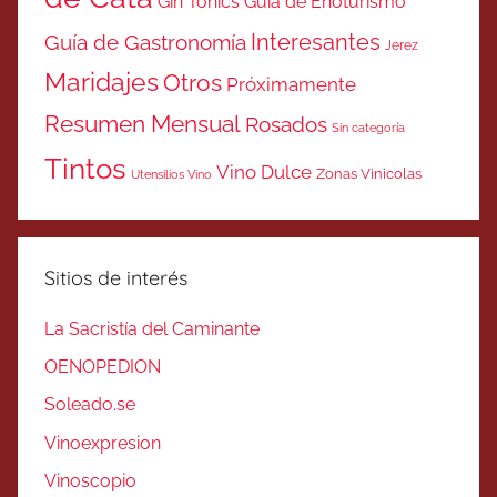
Gin Tonics
Guía de Enoturismo
Interesantes
Guía de Gastronomía
Jerez
Maridajes
Otros
Próximamente
Resumen Mensual
Rosados
Sin categoría
Tintos
Vino Dulce
Zonas Vinicolas
Utensilios Vino
Sitios de interés
La Sacristía del Caminante
OENOPEDION
Soleado.se
Vinoexpresion
Vinoscopio