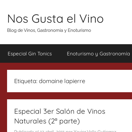
Saltar
al
Nos Gusta el Vino
contenido
Blog de Vinos, Gastronomía y Enoturismo
Especial Gin Tonics
Enoturismo y Gastronomía
Etiqueta:
domaine lapierre
Especial 3er Salón de Vinos
Naturales (2ª parte)
Publicada el
12 abril, 2011
por
Xavier Valls Gutierrez