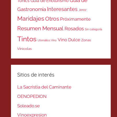
Guía de
Tonics
Guía de Enoturismo
Interesantes
Gastronomía
Jerez
Maridajes
Otros
Próximamente
Resumen Mensual
Rosados
Sin categoría
Tintos
Vino Dulce
Zonas
Utensilios Vino
Vinicolas
Sitios de interés
La Sacristía del Caminante
OENOPEDION
Soleado.se
Vinoexpresion