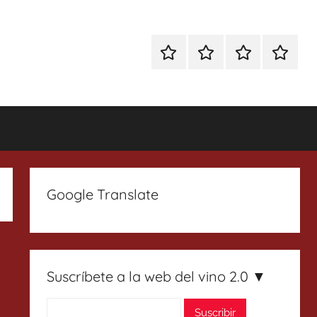
Especial
Enoturismo
Ranking
Contact
Gin
y
Vinos
Tonics
Gastronomía
Google Translate
Suscríbete a la web del vino 2.0 ▼