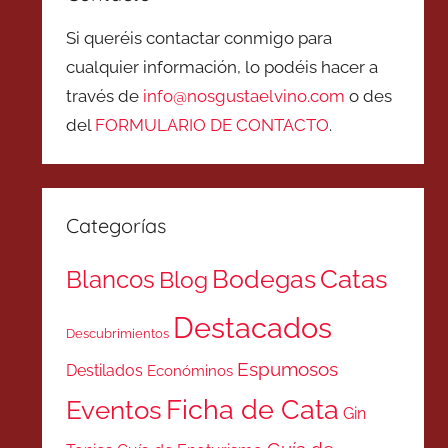
Si queréis contactar conmigo para
cualquier información, lo podéis hacer a
través de
info@nosgustaelvino.com
o des
del
FORMULARIO DE CONTACTO
.
Categorías
Catas
Bodegas
Blancos
Blog
Destacados
Descubrimientos
Espumosos
Destilados
Económinos
Ficha de Cata
Eventos
Gin