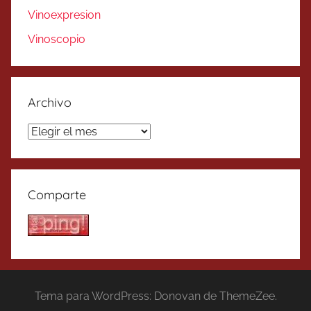
Vinoexpresion
Vinoscopio
Archivo
Archivo
Comparte
Tema para WordPress: Donovan de ThemeZee.