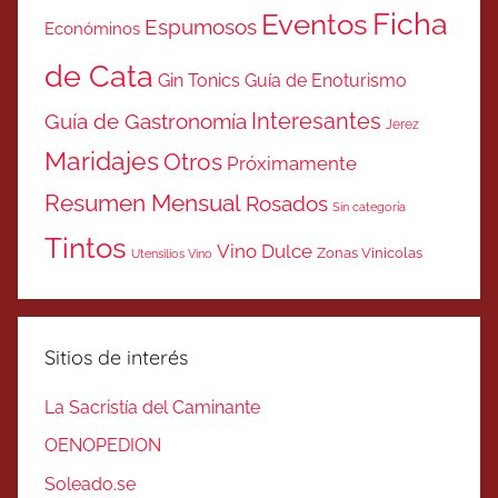
Ficha
Eventos
Espumosos
Económinos
de Cata
Gin Tonics
Guía de Enoturismo
Interesantes
Guía de Gastronomía
Jerez
Maridajes
Otros
Próximamente
Resumen Mensual
Rosados
Sin categoría
Tintos
Vino Dulce
Zonas Vinicolas
Utensilios Vino
Sitios de interés
La Sacristía del Caminante
OENOPEDION
Soleado.se