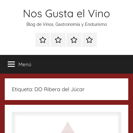
Saltar
Nos Gusta el Vino
al
contenido
Blog de Vinos, Gastronomía y Enoturismo
Especial
Enoturismo
Ranking
Contacto
Gin
y
Vinos
Tonics
Gastronomía
Menú
Etiqueta:
DO Ribera del Júcar