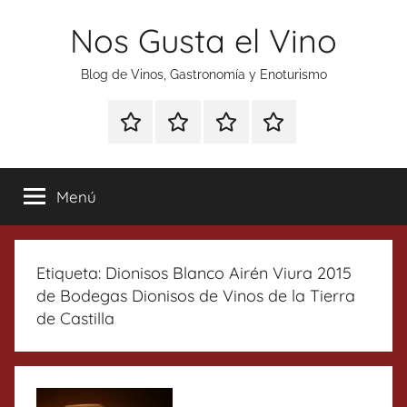
Saltar
Nos Gusta el Vino
al
contenido
Blog de Vinos, Gastronomía y Enoturismo
Especial
Enoturismo
Ranking
Contacto
Gin
y
Vinos
Tonics
Gastronomía
Menú
Etiqueta:
Dionisos Blanco Airén Viura 2015
de Bodegas Dionisos de Vinos de la Tierra
de Castilla