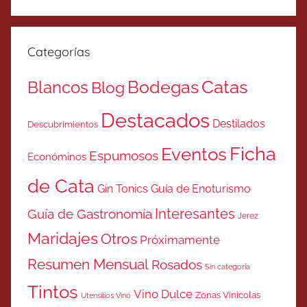
Categorías
Catas
Bodegas
Blancos
Blog
Destacados
Destilados
Descubrimientos
Ficha
Eventos
Espumosos
Económinos
de Cata
Gin Tonics
Guía de Enoturismo
Interesantes
Guía de Gastronomía
Jerez
Maridajes
Otros
Próximamente
Resumen Mensual
Rosados
Sin categoría
Tintos
Vino Dulce
Zonas Vinicolas
Utensilios Vino