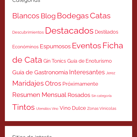
Catas
Bodegas
Blancos
Blog
Destacados
Destilados
Descubrimientos
Ficha
Eventos
Espumosos
Económinos
de Cata
Gin Tonics
Guía de Enoturismo
Interesantes
Guía de Gastronomía
Jerez
Maridajes
Otros
Próximamente
Resumen Mensual
Rosados
Sin categoría
Tintos
Vino Dulce
Zonas Vinicolas
Utensilios Vino