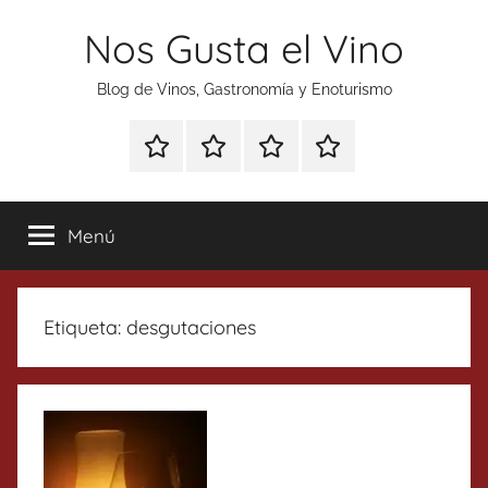
Saltar
Nos Gusta el Vino
al
contenido
Blog de Vinos, Gastronomía y Enoturismo
Especial
Enoturismo
Ranking
Contacto
Gin
y
Vinos
Tonics
Gastronomía
Menú
Etiqueta:
desgutaciones