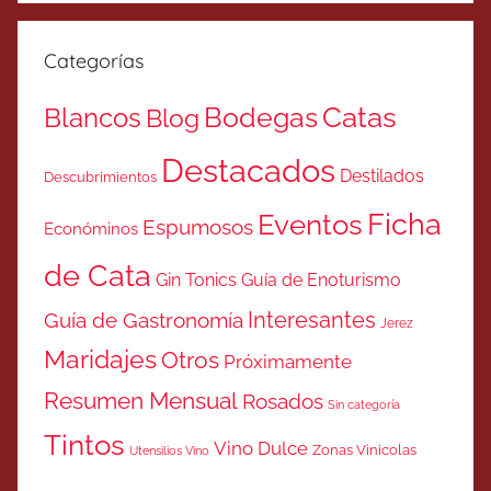
Categorías
Catas
Bodegas
Blancos
Blog
Destacados
Destilados
Descubrimientos
Ficha
Eventos
Espumosos
Económinos
de Cata
Gin Tonics
Guía de Enoturismo
Interesantes
Guía de Gastronomía
Jerez
Maridajes
Otros
Próximamente
Resumen Mensual
Rosados
Sin categoría
Tintos
Vino Dulce
Zonas Vinicolas
Utensilios Vino