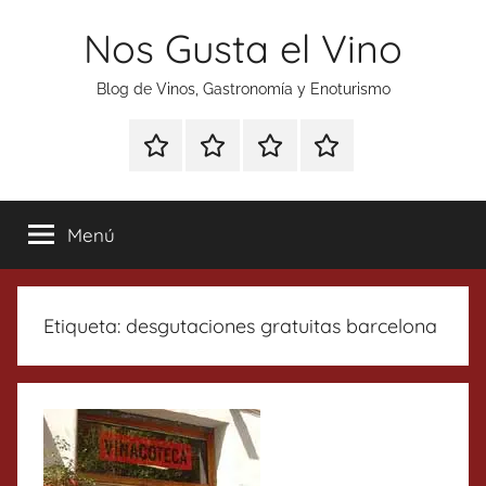
Saltar
Nos Gusta el Vino
al
contenido
Blog de Vinos, Gastronomía y Enoturismo
Especial
Enoturismo
Ranking
Contacto
Gin
y
Vinos
Tonics
Gastronomía
Menú
Etiqueta:
desgutaciones gratuitas barcelona