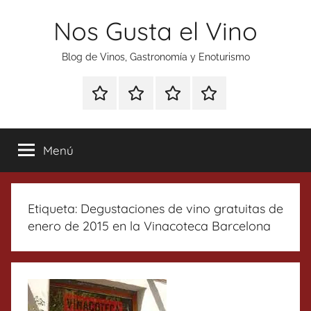
Saltar
Nos Gusta el Vino
al
contenido
Blog de Vinos, Gastronomía y Enoturismo
Especial
Enoturismo
Ranking
Contacto
Gin
y
Vinos
Tonics
Gastronomía
Menú
Etiqueta:
Degustaciones de vino gratuitas de
enero de 2015 en la Vinacoteca Barcelona