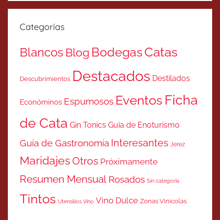
Categorías
Catas
Bodegas
Blancos
Blog
Destacados
Destilados
Descubrimientos
Ficha
Eventos
Espumosos
Económinos
de Cata
Gin Tonics
Guía de Enoturismo
Interesantes
Guía de Gastronomía
Jerez
Maridajes
Otros
Próximamente
Resumen Mensual
Rosados
Sin categoría
Tintos
Vino Dulce
Zonas Vinicolas
Utensilios Vino