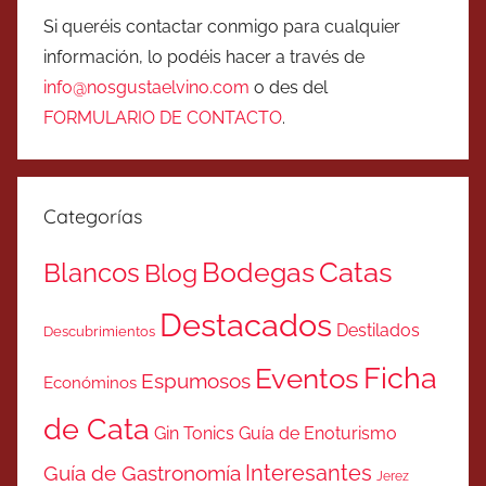
Si queréis contactar conmigo para cualquier
información, lo podéis hacer a través de
info@nosgustaelvino.com
o des del
FORMULARIO DE CONTACTO
.
Categorías
Catas
Bodegas
Blancos
Blog
Destacados
Destilados
Descubrimientos
Ficha
Eventos
Espumosos
Económinos
de Cata
Gin Tonics
Guía de Enoturismo
Interesantes
Guía de Gastronomía
Jerez