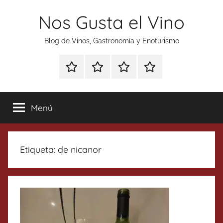
Saltar
Nos Gusta el Vino
al
contenido
Blog de Vinos, Gastronomía y Enoturismo
Especial
Enoturismo
Ranking
Contacto
Gin
y
Vinos
Tonics
Gastronomía
Menú
Etiqueta:
de nicanor