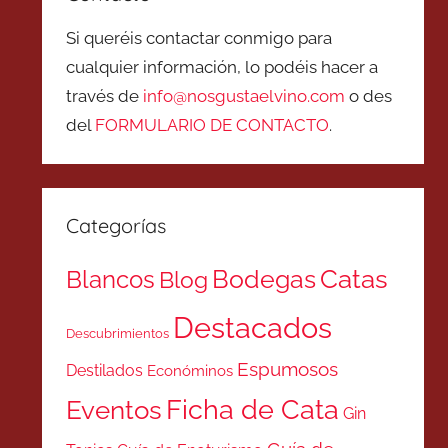
Si queréis contactar conmigo para
cualquier información, lo podéis hacer a
través de
info@nosgustaelvino.com
o des
del
FORMULARIO DE CONTACTO
.
Categorías
Catas
Bodegas
Blancos
Blog
Destacados
Descubrimientos
Espumosos
Destilados
Económinos
Ficha de Cata
Eventos
Gin