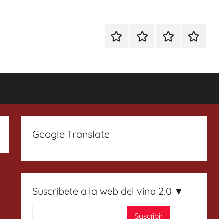
Especial
Enoturismo
Ranking
Contact
Gin
y
Vinos
Tonics
Gastronomía
Google Translate
Suscríbete a la web del vino 2.0 ▼