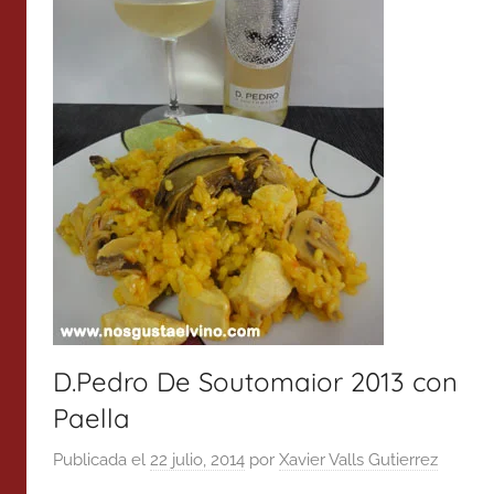
D.Pedro De Soutomaior 2013 con
Paella
Publicada el
22 julio, 2014
por
Xavier Valls Gutierrez