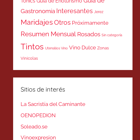
Guía de
Tonics
Guía de Enoturismo
Interesantes
Gastronomía
Jerez
Maridajes
Otros
Próximamente
Resumen Mensual
Rosados
Sin categoría
Tintos
Vino Dulce
Zonas
Utensilios Vino
Vinicolas
Sitios de interés
La Sacristía del Caminante
OENOPEDION
Soleado.se
Vinoexpresion