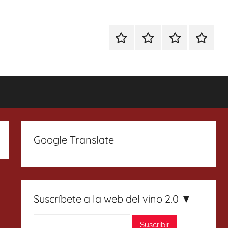
Especial
Enoturismo
Ranking
Contact
Gin
y
Vinos
Tonics
Gastronomía
Google Translate
Suscríbete a la web del vino 2.0 ▼