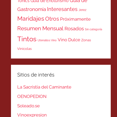
Guía de
Tonics
Guía de Enoturismo
Interesantes
Gastronomía
Jerez
Maridajes
Otros
Próximamente
Resumen Mensual
Rosados
Sin categoría
Tintos
Vino Dulce
Zonas
Utensilios Vino
Vinicolas
Sitios de interés
La Sacristía del Caminante
OENOPEDION
Soleado.se
Vinoexpresion