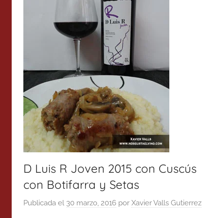
D Luis R Joven 2015 con Cuscús
con Botifarra y Setas
Publicada el
30 marzo, 2016
por
Xavier Valls Gutierrez