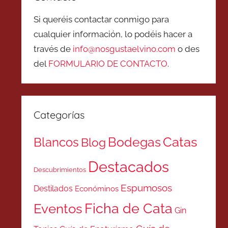
Si queréis contactar conmigo para
cualquier información, lo podéis hacer a
través de
info@nosgustaelvino.com
o des
del
FORMULARIO DE CONTACTO
.
Categorías
Catas
Bodegas
Blancos
Blog
Destacados
Descubrimientos
Espumosos
Destilados
Económinos
Ficha de Cata
Eventos
Gin