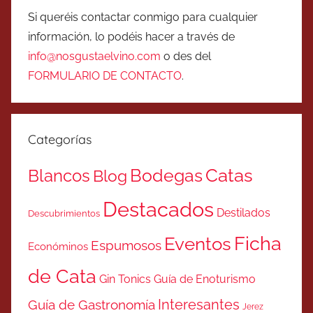
Si queréis contactar conmigo para cualquier
información, lo podéis hacer a través de
info@nosgustaelvino.com
o des del
FORMULARIO DE CONTACTO
.
Categorías
Catas
Bodegas
Blancos
Blog
Destacados
Destilados
Descubrimientos
Ficha
Eventos
Espumosos
Económinos
de Cata
Gin Tonics
Guía de Enoturismo
Interesantes
Guía de Gastronomía
Jerez