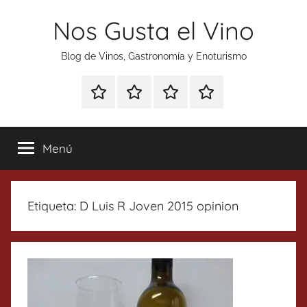
Saltar
Nos Gusta el Vino
al
contenido
Blog de Vinos, Gastronomía y Enoturismo
Especial
Enoturismo
Ranking
Contacto
Gin
y
Vinos
Tonics
Gastronomía
Menú
Etiqueta:
D Luis R Joven 2015 opinion