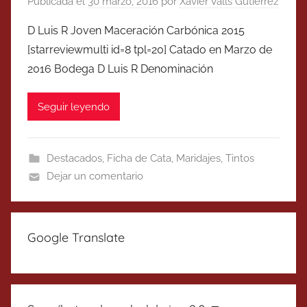
Publicada el
30 marzo, 2016
por
Xavier Valls Gutierrez
D Luis R Joven Maceración Carbónica 2015
[starreviewmulti id=8 tpl=20] Catado en Marzo de
2016 Bodega D Luis R Denominación
Seguir leyendo
Destacados
,
Ficha de Cata
,
Maridajes
,
Tintos
Dejar un comentario
Google Translate