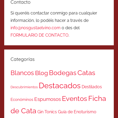
Contacto
Si queréis contactar conmigo para cualquier
información, lo podéis hacer a través de
info@nosgustaelvino.com
o des del
FORMULARIO DE CONTACTO
.
Categorías
Catas
Bodegas
Blancos
Blog
Destacados
Destilados
Descubrimientos
Ficha
Eventos
Espumosos
Económinos
de Cata
Gin Tonics
Guía de Enoturismo