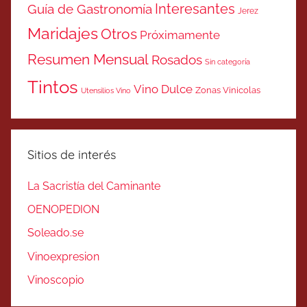
Interesantes
Guía de Gastronomía
Jerez
Maridajes
Otros
Próximamente
Resumen Mensual
Rosados
Sin categoría
Tintos
Vino Dulce
Zonas Vinicolas
Utensilios Vino
Sitios de interés
La Sacristía del Caminante
OENOPEDION
Soleado.se
Vinoexpresion
Vinoscopio