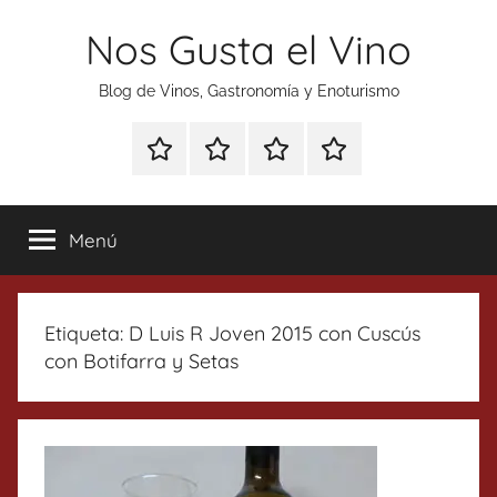
Saltar
Nos Gusta el Vino
al
contenido
Blog de Vinos, Gastronomía y Enoturismo
Especial
Enoturismo
Ranking
Contacto
Gin
y
Vinos
Tonics
Gastronomía
Menú
Etiqueta:
D Luis R Joven 2015 con Cuscús
con Botifarra y Setas