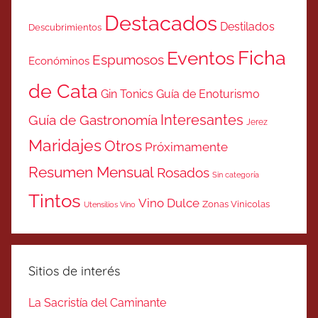
Destacados
Destilados
Descubrimientos
Ficha
Eventos
Espumosos
Económinos
de Cata
Gin Tonics
Guía de Enoturismo
Interesantes
Guía de Gastronomía
Jerez
Maridajes
Otros
Próximamente
Resumen Mensual
Rosados
Sin categoría
Tintos
Vino Dulce
Zonas Vinicolas
Utensilios Vino
Sitios de interés
La Sacristía del Caminante