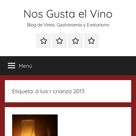
Saltar
Nos Gusta el Vino
al
contenido
Blog de Vinos, Gastronomía y Enoturismo
Especial
Enoturismo
Ranking
Contacto
Gin
y
Vinos
Tonics
Gastronomía
Menú
Etiqueta:
d luis r crianza 2013