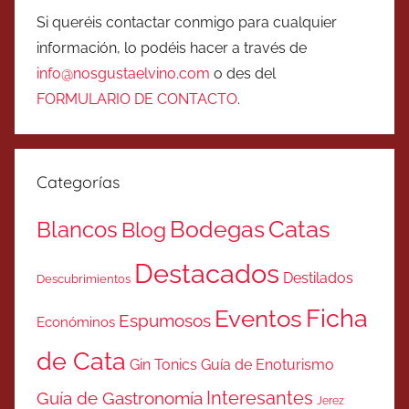
Si queréis contactar conmigo para cualquier
información, lo podéis hacer a través de
info@nosgustaelvino.com
o des del
FORMULARIO DE CONTACTO
.
Categorías
Catas
Bodegas
Blancos
Blog
Destacados
Destilados
Descubrimientos
Ficha
Eventos
Espumosos
Económinos
de Cata
Gin Tonics
Guía de Enoturismo
Interesantes
Guía de Gastronomía
Jerez