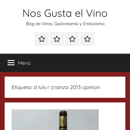
Saltar
Nos Gusta el Vino
al
contenido
Blog de Vinos, Gastronomía y Enoturismo
Especial
Enoturismo
Ranking
Contacto
Gin
y
Vinos
Tonics
Gastronomía
Menú
Etiqueta:
d luis r crianza 2013 opinion