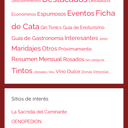
Destilados
Descubrimientos
Ficha
Eventos
Espumosos
Económinos
de Cata
Gin Tonics
Guía de Enoturismo
Interesantes
Guía de Gastronomía
Jerez
Maridajes
Otros
Próximamente
Resumen Mensual
Rosados
Sin categoría
Tintos
Vino Dulce
Zonas Vinicolas
Utensilios Vino
Sitios de interés
La Sacristía del Caminante
OENOPEDION