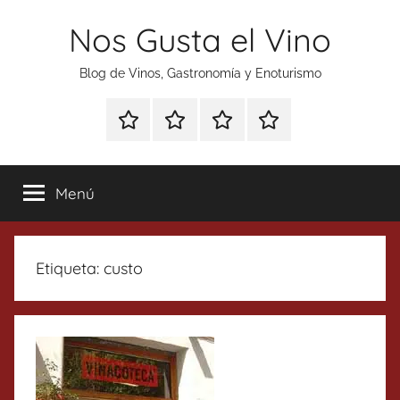
Saltar
Nos Gusta el Vino
al
contenido
Blog de Vinos, Gastronomía y Enoturismo
Especial
Enoturismo
Ranking
Contacto
Gin
y
Vinos
Tonics
Gastronomía
Menú
Etiqueta:
custo