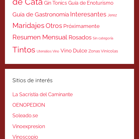
de Cata
Gin Tonics
Guía de Enoturismo
Interesantes
Guía de Gastronomía
Jerez
Maridajes
Otros
Próximamente
Resumen Mensual
Rosados
Sin categoría
Tintos
Vino Dulce
Zonas Vinicolas
Utensilios Vino
Sitios de interés
La Sacristía del Caminante
OENOPEDION
Soleado.se
Vinoexpresion
Vinoscopio