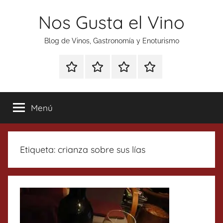
Saltar
Nos Gusta el Vino
al
contenido
Blog de Vinos, Gastronomía y Enoturismo
Especial
Enoturismo
Ranking
Contacto
Gin
y
Vinos
Tonics
Gastronomía
Menú
Etiqueta:
crianza sobre sus lías