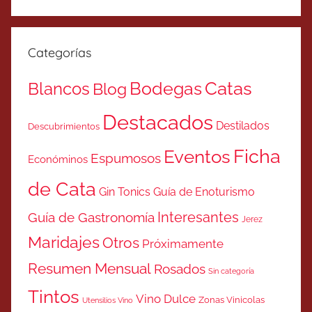
Categorías
Catas
Bodegas
Blancos
Blog
Destacados
Destilados
Descubrimientos
Ficha
Eventos
Espumosos
Económinos
de Cata
Gin Tonics
Guía de Enoturismo
Interesantes
Guía de Gastronomía
Jerez
Maridajes
Otros
Próximamente
Resumen Mensual
Rosados
Sin categoría
Tintos
Vino Dulce
Zonas Vinicolas
Utensilios Vino