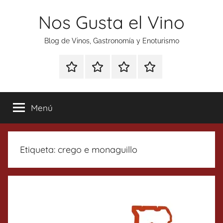
Saltar
Nos Gusta el Vino
al
contenido
Blog de Vinos, Gastronomía y Enoturismo
Especial
Enoturismo
Ranking
Contacto
Gin
y
Vinos
Tonics
Gastronomía
Menú
Etiqueta:
crego e monaguillo