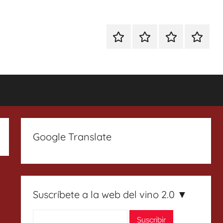
Especial
Enoturismo
Ranking
Contact
Gin
y
Vinos
Tonics
Gastronomía
Google Translate
Suscríbete a la web del vino 2.0 ▼