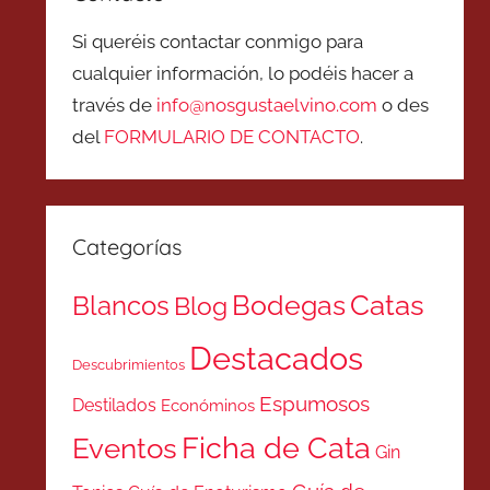
Si queréis contactar conmigo para
cualquier información, lo podéis hacer a
través de
info@nosgustaelvino.com
o des
del
FORMULARIO DE CONTACTO
.
Categorías
Catas
Bodegas
Blancos
Blog
Destacados
Descubrimientos
Espumosos
Destilados
Económinos
Ficha de Cata
Eventos
Gin