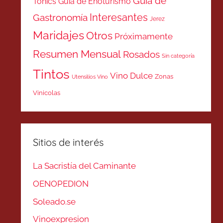
Guía de
Tonics
Guía de Enoturismo
Interesantes
Gastronomía
Jerez
Maridajes
Otros
Próximamente
Resumen Mensual
Rosados
Sin categoría
Tintos
Vino Dulce
Zonas
Utensilios Vino
Vinicolas
Sitios de interés
La Sacristía del Caminante
OENOPEDION
Soleado.se
Vinoexpresion