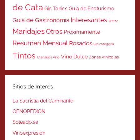
de Cata
Gin Tonics
Guía de Enoturismo
Interesantes
Guía de Gastronomía
Jerez
Maridajes
Otros
Próximamente
Resumen Mensual
Rosados
Sin categoría
Tintos
Vino Dulce
Zonas Vinicolas
Utensilios Vino
Sitios de interés
La Sacristía del Caminante
OENOPEDION
Soleado.se
Vinoexpresion