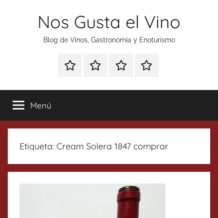
Saltar
Nos Gusta el Vino
al
contenido
Blog de Vinos, Gastronomía y Enoturismo
Especial
Enoturismo
Ranking
Contacto
Gin
y
Vinos
Tonics
Gastronomía
Menú
Etiqueta:
Cream Solera 1847 comprar