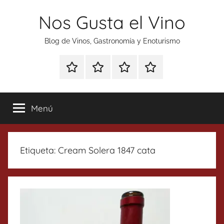
Saltar
Nos Gusta el Vino
al
contenido
Blog de Vinos, Gastronomía y Enoturismo
Especial
Enoturismo
Ranking
Contacto
Gin
y
Vinos
Tonics
Gastronomía
Menú
Etiqueta:
Cream Solera 1847 cata