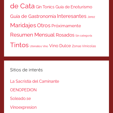
de Cata
Gin Tonics
Guía de Enoturismo
Interesantes
Guía de Gastronomía
Jerez
Maridajes
Otros
Próximamente
Resumen Mensual
Rosados
Sin categoría
Tintos
Vino Dulce
Zonas Vinicolas
Utensilios Vino
Sitios de interés
La Sacristía del Caminante
OENOPEDION
Soleado.se
Vinoexpresion