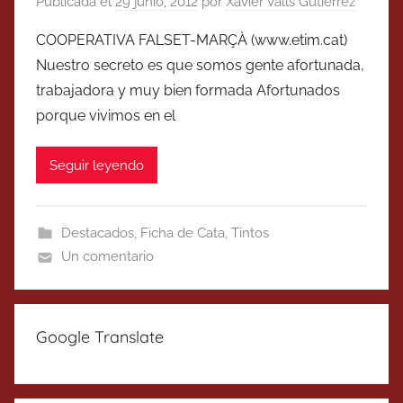
Publicada el
29 junio, 2012
por
Xavier Valls Gutierrez
COOPERATIVA FALSET-MARÇÀ (www.etim.cat)
Nuestro secreto es que somos gente afortunada,
trabajadora y muy bien formada Afortunados
porque vivimos en el
Seguir leyendo
Destacados
,
Ficha de Cata
,
Tintos
Un comentario
Google Translate