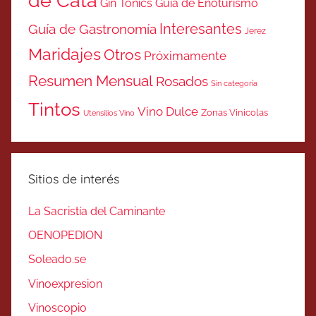
de Cata
Gin Tonics
Guía de Enoturismo
Interesantes
Guía de Gastronomía
Jerez
Maridajes
Otros
Próximamente
Resumen Mensual
Rosados
Sin categoría
Tintos
Vino Dulce
Zonas Vinicolas
Utensilios Vino
Sitios de interés
La Sacristía del Caminante
OENOPEDION
Soleado.se
Vinoexpresion
Vinoscopio