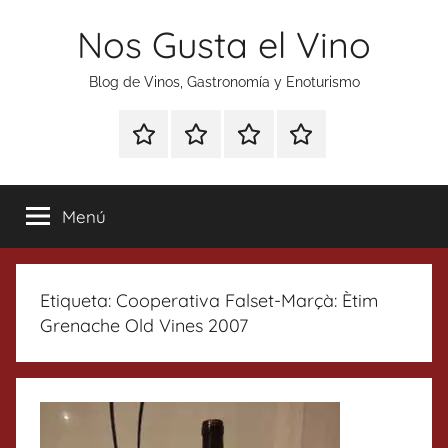
Saltar
Nos Gusta el Vino
al
contenido
Blog de Vinos, Gastronomía y Enoturismo
Especial
Enoturismo
Ranking
Contacto
Gin
y
Vinos
Tonics
Gastronomía
Menú
Etiqueta:
Cooperativa Falset-Marçà: Ètim
Grenache Old Vines 2007