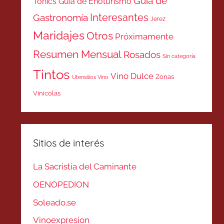
Guía de
Tonics
Guía de Enoturismo
Interesantes
Gastronomía
Jerez
Maridajes
Otros
Próximamente
Resumen Mensual
Rosados
Sin categoría
Tintos
Vino Dulce
Zonas
Utensilios Vino
Vinicolas
Sitios de interés
La Sacristía del Caminante
OENOPEDION
Soleado.se
Vinoexpresion