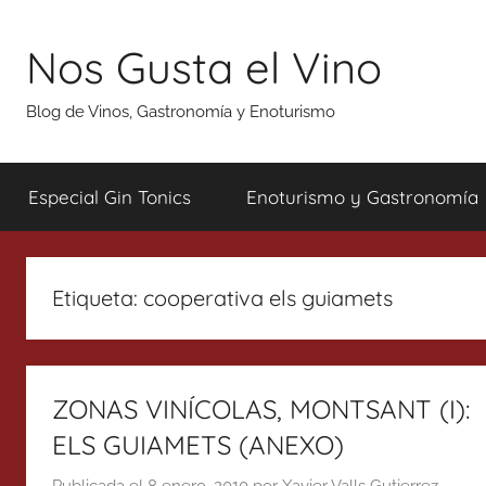
Saltar
al
Nos Gusta el Vino
contenido
Blog de Vinos, Gastronomía y Enoturismo
Especial Gin Tonics
Enoturismo y Gastronomía
Etiqueta:
cooperativa els guiamets
ZONAS VINÍCOLAS, MONTSANT (I):
ELS GUIAMETS (ANEXO)
Publicada el
8 enero, 2010
por
Xavier Valls Gutierrez