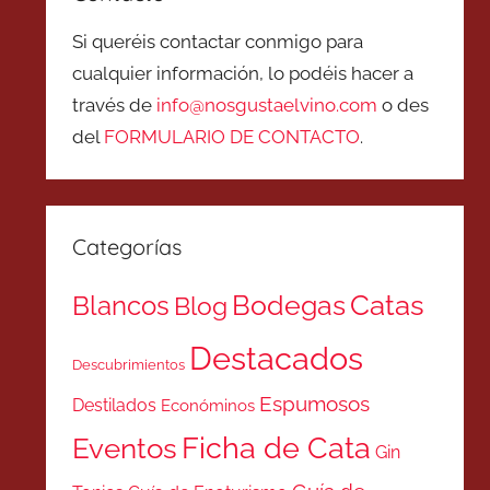
Si queréis contactar conmigo para
cualquier información, lo podéis hacer a
través de
info@nosgustaelvino.com
o des
del
FORMULARIO DE CONTACTO
.
Categorías
Catas
Bodegas
Blancos
Blog
Destacados
Descubrimientos
Espumosos
Destilados
Económinos
Ficha de Cata
Eventos
Gin