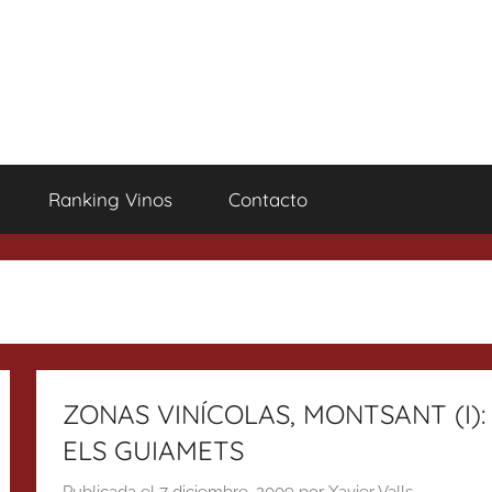
Ranking Vinos
Contacto
ZONAS VINÍCOLAS, MONTSANT (I):
ELS GUIAMETS
Publicada el
7 diciembre, 2009
por
Xavier Valls