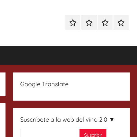
Especial
Enoturismo
Ranking
Contact
Gin
y
Vinos
Tonics
Gastronomía
Google Translate
Suscríbete a la web del vino 2.0 ▼