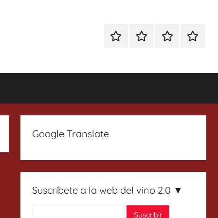
Especial
Enoturismo
Ranking
Contact
Gin
y
Vinos
Tonics
Gastronomía
Google Translate
Suscríbete a la web del vino 2.0 ▼