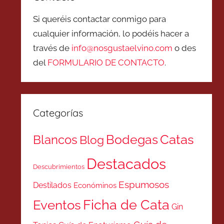
Si queréis contactar conmigo para
cualquier información, lo podéis hacer a
través de
info@nosgustaelvino.com
o des
del
FORMULARIO DE CONTACTO
.
Categorías
Catas
Bodegas
Blancos
Blog
Destacados
Descubrimientos
Espumosos
Destilados
Económinos
Ficha de Cata
Eventos
Gin