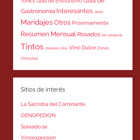
Guía de
Tonics
Guía de Enoturismo
Interesantes
Gastronomía
Jerez
Maridajes
Otros
Próximamente
Resumen Mensual
Rosados
Sin categoría
Tintos
Vino Dulce
Zonas
Utensilios Vino
Vinicolas
Sitios de interés
La Sacristía del Caminante
OENOPEDION
Soleado.se
Vinoexpresion