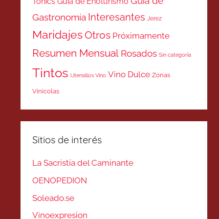
Guía de
Tonics
Guía de Enoturismo
Interesantes
Gastronomía
Jerez
Maridajes
Otros
Próximamente
Resumen Mensual
Rosados
Sin categoría
Tintos
Vino Dulce
Zonas
Utensilios Vino
Vinicolas
Sitios de interés
La Sacristía del Caminante
OENOPEDION
Soleado.se
Vinoexpresion