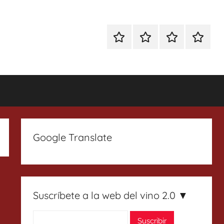
Especial
Enoturismo
Ranking
Contact
Gin
y
Vinos
Tonics
Gastronomía
Google Translate
Suscríbete a la web del vino 2.0 ▼