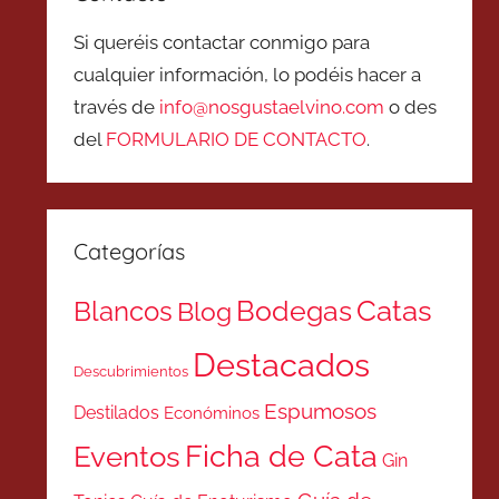
Si queréis contactar conmigo para
cualquier información, lo podéis hacer a
través de
info@nosgustaelvino.com
o des
del
FORMULARIO DE CONTACTO
.
Categorías
Catas
Bodegas
Blancos
Blog
Destacados
Descubrimientos
Espumosos
Destilados
Económinos
Ficha de Cata
Eventos
Gin