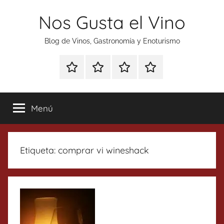
Saltar
Nos Gusta el Vino
al
contenido
Blog de Vinos, Gastronomía y Enoturismo
Especial
Enoturismo
Ranking
Contacto
Gin
y
Vinos
Tonics
Gastronomía
Menú
Etiqueta:
comprar vi wineshack