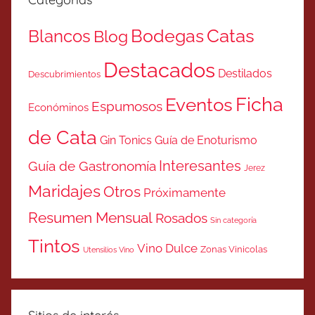
Catas
Bodegas
Blancos
Blog
Destacados
Destilados
Descubrimientos
Ficha
Eventos
Espumosos
Económinos
de Cata
Gin Tonics
Guía de Enoturismo
Interesantes
Guía de Gastronomía
Jerez
Maridajes
Otros
Próximamente
Resumen Mensual
Rosados
Sin categoría
Tintos
Vino Dulce
Zonas Vinicolas
Utensilios Vino