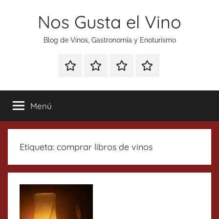
Saltar
Nos Gusta el Vino
al
contenido
Blog de Vinos, Gastronomía y Enoturismo
Especial
Enoturismo
Ranking
Contacto
Gin
y
Vinos
Tonics
Gastronomía
Menú
Etiqueta:
comprar libros de vinos