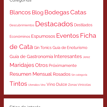
Catas
Bodegas
Blancos
Blog
Destacados
Destilados
Descubrimientos
Ficha
Eventos
Espumosos
Económinos
de Cata
Gin Tonics
Guía de Enoturismo
Interesantes
Guía de Gastronomía
Jerez
Maridajes
Otros
Próximamente
Resumen Mensual
Rosados
Sin categoría
Tintos
Vino Dulce
Zonas Vinicolas
Utensilios Vino