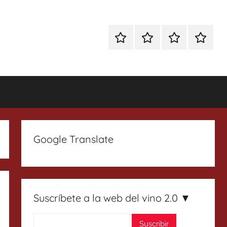
Especial
Enoturismo
Ranking
Contact
Gin
y
Vinos
Tonics
Gastronomía
Google Translate
Suscríbete a la web del vino 2.0 ▼