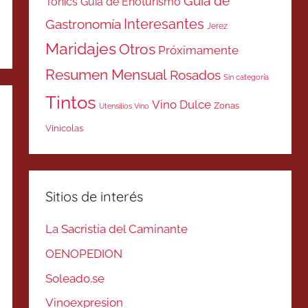
Guía de
Tonics
Guía de Enoturismo
Interesantes
Gastronomía
Jerez
Maridajes
Otros
Próximamente
Resumen Mensual
Rosados
Sin categoría
Tintos
Vino Dulce
Zonas
Utensilios Vino
Vinicolas
Sitios de interés
La Sacristía del Caminante
OENOPEDION
Soleado.se
Vinoexpresion