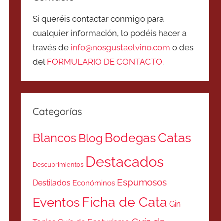
Si queréis contactar conmigo para
cualquier información, lo podéis hacer a
través de
info@nosgustaelvino.com
o des
del
FORMULARIO DE CONTACTO
.
Categorías
Catas
Bodegas
Blancos
Blog
Destacados
Descubrimientos
Espumosos
Destilados
Económinos
Ficha de Cata
Eventos
Gin