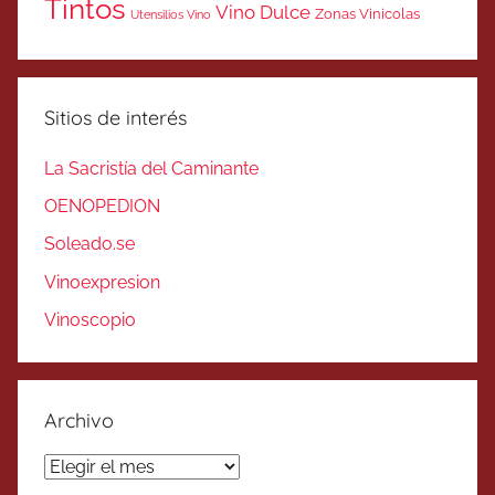
Tintos
Vino Dulce
Zonas Vinicolas
Utensilios Vino
Sitios de interés
La Sacristía del Caminante
OENOPEDION
Soleado.se
Vinoexpresion
Vinoscopio
Archivo
Archivo