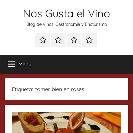
Saltar
Nos Gusta el Vino
al
contenido
Blog de Vinos, Gastronomía y Enoturismo
Especial
Enoturismo
Ranking
Contacto
Gin
y
Vinos
Tonics
Gastronomía
Menú
Etiqueta:
comer bien en roses