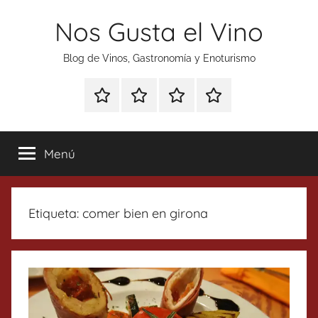
Saltar
Nos Gusta el Vino
al
contenido
Blog de Vinos, Gastronomía y Enoturismo
Especial
Enoturismo
Ranking
Contacto
Gin
y
Vinos
Tonics
Gastronomía
Menú
Etiqueta:
comer bien en girona