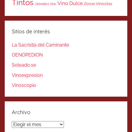
Tintos
Vino Dulce
Zonas Vinicolas
Utensilios Vino
Sitios de interés
La Sacristía del Caminante
OENOPEDION
Soleado.se
Vinoexpresion
Vinoscopio
Archivo
Archivo