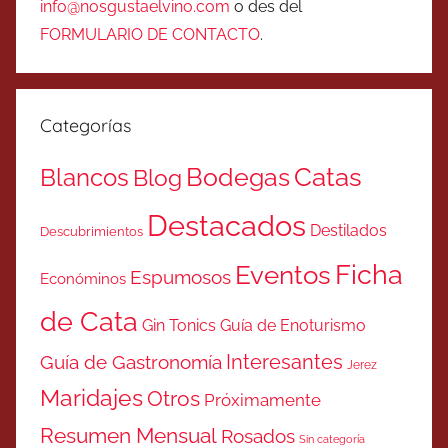
info@nosgustaelvino.com
o des del
FORMULARIO DE CONTACTO
.
Categorías
Catas
Bodegas
Blancos
Blog
Destacados
Destilados
Descubrimientos
Ficha
Eventos
Espumosos
Económinos
de Cata
Gin Tonics
Guía de Enoturismo
Interesantes
Guía de Gastronomía
Jerez
Maridajes
Otros
Próximamente
Resumen Mensual
Rosados
Sin categoría