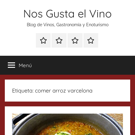
Saltar
Nos Gusta el Vino
al
contenido
Blog de Vinos, Gastronomía y Enoturismo
Especial
Enoturismo
Ranking
Contacto
Gin
y
Vinos
Tonics
Gastronomía
Menú
Etiqueta:
comer arroz varcelona