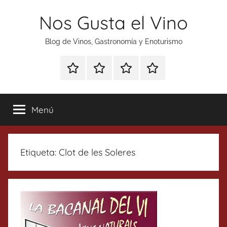
Saltar
Nos Gusta el Vino
al
contenido
Blog de Vinos, Gastronomía y Enoturismo
Especial
Enoturismo
Ranking
Contacto
Gin
y
Vinos
Tonics
Gastronomía
Menú
Etiqueta:
Clot de les Soleres