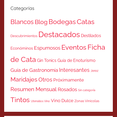
Categorías
Catas
Bodegas
Blancos
Blog
Destacados
Destilados
Descubrimientos
Ficha
Eventos
Espumosos
Económinos
de Cata
Gin Tonics
Guía de Enoturismo
Interesantes
Guía de Gastronomía
Jerez
Maridajes
Otros
Próximamente
Resumen Mensual
Rosados
Sin categoría
Tintos
Vino Dulce
Zonas Vinicolas
Utensilios Vino