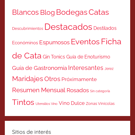
Catas
Bodegas
Blancos
Blog
Destacados
Destilados
Descubrimientos
Ficha
Eventos
Espumosos
Económinos
de Cata
Gin Tonics
Guía de Enoturismo
Interesantes
Guía de Gastronomía
Jerez
Maridajes
Otros
Próximamente
Resumen Mensual
Rosados
Sin categoría
Tintos
Vino Dulce
Zonas Vinicolas
Utensilios Vino
Sitios de interés