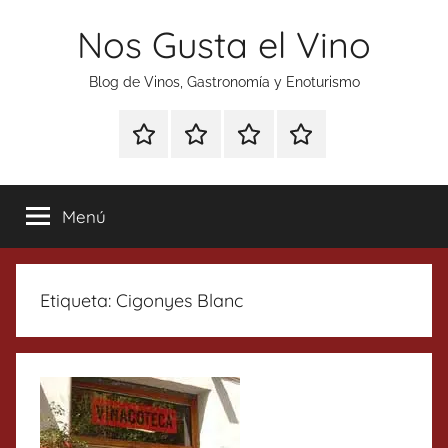
Saltar
Nos Gusta el Vino
al
contenido
Blog de Vinos, Gastronomía y Enoturismo
Especial
Enoturismo
Ranking
Contacto
Gin
y
Vinos
Tonics
Gastronomía
Menú
Etiqueta:
Cigonyes Blanc