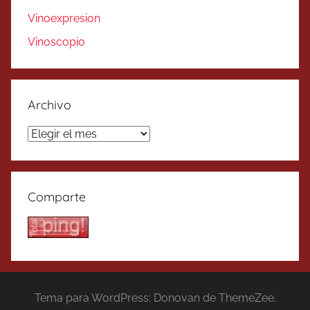
Vinoexpresion
Vinoscopio
Archivo
Archivo
Comparte
Tema para WordPress: Donovan de ThemeZee.