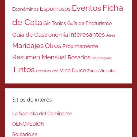
Ficha
Eventos
Espumosos
Económinos
de Cata
Gin Tonics
Guía de Enoturismo
Interesantes
Guía de Gastronomía
Jerez
Maridajes
Otros
Próximamente
Resumen Mensual
Rosados
Sin categoría
Tintos
Vino Dulce
Zonas Vinicolas
Utensilios Vino
Sitios de interés
La Sacristía del Caminante
OENOPEDION
Soleado.se