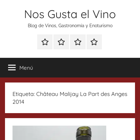
Saltar
Nos Gusta el Vino
al
contenido
Blog de Vinos, Gastronomía y Enoturismo
Especial
Enoturismo
Ranking
Contacto
Gin
y
Vinos
Tonics
Gastronomía
Menú
Etiqueta:
Château Malijay La Part des Anges
2014