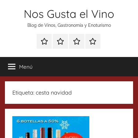
Saltar
Nos Gusta el Vino
al
contenido
Blog de Vinos, Gastronomía y Enoturismo
Especial
Enoturismo
Ranking
Contacto
Gin
y
Vinos
Tonics
Gastronomía
Menú
Etiqueta:
cesta navidad