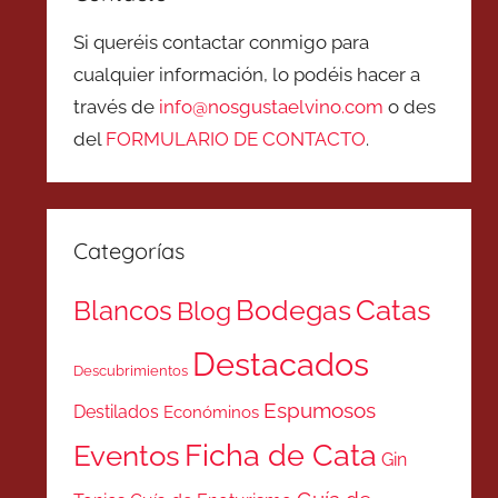
Si queréis contactar conmigo para
cualquier información, lo podéis hacer a
través de
info@nosgustaelvino.com
o des
del
FORMULARIO DE CONTACTO
.
Categorías
Catas
Bodegas
Blancos
Blog
Destacados
Descubrimientos
Espumosos
Destilados
Económinos
Ficha de Cata
Eventos
Gin