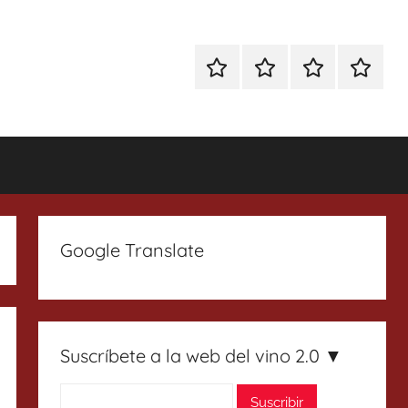
Especial
Enoturismo
Ranking
Contact
Gin
y
Vinos
Tonics
Gastronomía
Google Translate
Suscríbete a la web del vino 2.0 ▼