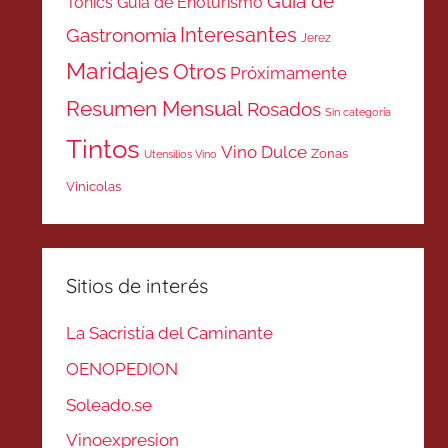
Guía de
Tonics
Guía de Enoturismo
Interesantes
Gastronomía
Jerez
Maridajes
Otros
Próximamente
Resumen Mensual
Rosados
Sin categoría
Tintos
Vino Dulce
Zonas
Utensilios Vino
Vinicolas
Sitios de interés
La Sacristía del Caminante
OENOPEDION
Soleado.se
Vinoexpresion