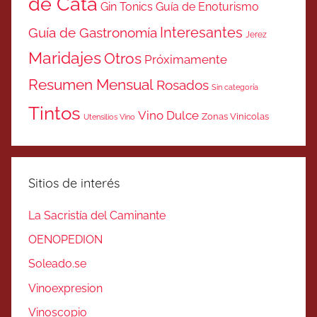
de Cata
Gin Tonics
Guía de Enoturismo
Interesantes
Guía de Gastronomía
Jerez
Maridajes
Otros
Próximamente
Resumen Mensual
Rosados
Sin categoría
Tintos
Vino Dulce
Zonas Vinicolas
Utensilios Vino
Sitios de interés
La Sacristía del Caminante
OENOPEDION
Soleado.se
Vinoexpresion
Vinoscopio