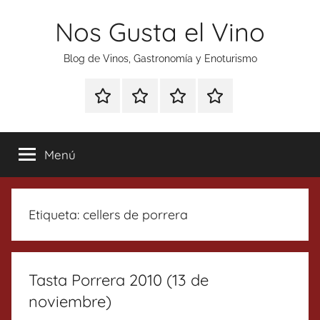
Saltar
Nos Gusta el Vino
al
contenido
Blog de Vinos, Gastronomía y Enoturismo
Especial
Enoturismo
Ranking
Contacto
Gin
y
Vinos
Tonics
Gastronomía
Menú
Etiqueta:
cellers de porrera
Tasta Porrera 2010 (13 de
noviembre)