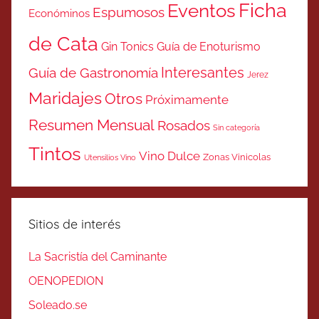
Ficha
Eventos
Espumosos
Económinos
de Cata
Gin Tonics
Guía de Enoturismo
Interesantes
Guía de Gastronomía
Jerez
Maridajes
Otros
Próximamente
Resumen Mensual
Rosados
Sin categoría
Tintos
Vino Dulce
Zonas Vinicolas
Utensilios Vino
Sitios de interés
La Sacristía del Caminante
OENOPEDION
Soleado.se