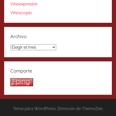
Vinoexpresion
Vinoscopio
Archivo
Archivo
Comparte
Tema para WordPress: Donovan de ThemeZee.