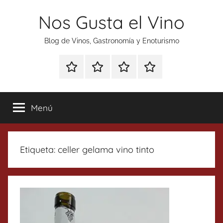
Saltar
Nos Gusta el Vino
al
contenido
Blog de Vinos, Gastronomía y Enoturismo
Especial
Enoturismo
Ranking
Contacto
Gin
y
Vinos
Tonics
Gastronomía
Menú
Etiqueta:
celler gelama vino tinto