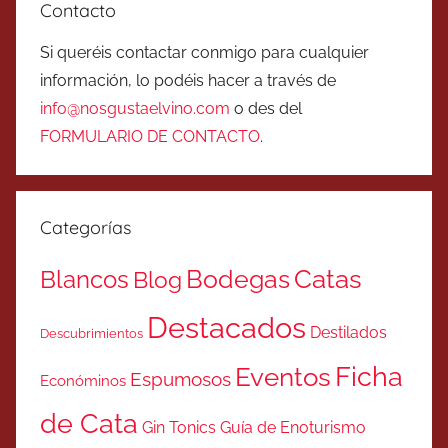
Contacto
Si queréis contactar conmigo para cualquier
información, lo podéis hacer a través de
info@nosgustaelvino.com
o des del
FORMULARIO DE CONTACTO
.
Categorías
Catas
Bodegas
Blancos
Blog
Destacados
Destilados
Descubrimientos
Ficha
Eventos
Espumosos
Económinos
de Cata
Gin Tonics
Guía de Enoturismo