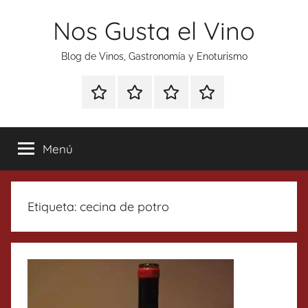
Saltar
Nos Gusta el Vino
al
contenido
Blog de Vinos, Gastronomía y Enoturismo
Especial
Enoturismo
Ranking
Contacto
Gin
y
Vinos
Tonics
Gastronomía
Menú
Etiqueta:
cecina de potro