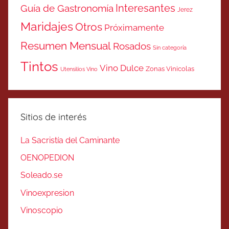
Interesantes
Guía de Gastronomía
Jerez
Maridajes
Otros
Próximamente
Resumen Mensual
Rosados
Sin categoría
Tintos
Vino Dulce
Zonas Vinicolas
Utensilios Vino
Sitios de interés
La Sacristía del Caminante
OENOPEDION
Soleado.se
Vinoexpresion
Vinoscopio