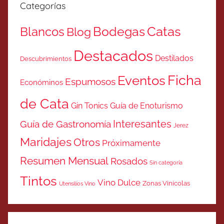
Categorías
Catas
Bodegas
Blancos
Blog
Destacados
Destilados
Descubrimientos
Ficha
Eventos
Espumosos
Económinos
de Cata
Gin Tonics
Guía de Enoturismo
Interesantes
Guía de Gastronomía
Jerez
Maridajes
Otros
Próximamente
Resumen Mensual
Rosados
Sin categoría
Tintos
Vino Dulce
Zonas Vinicolas
Utensilios Vino