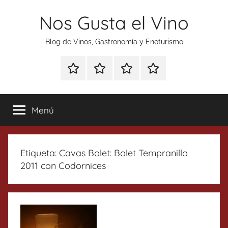
Saltar
Nos Gusta el Vino
al
contenido
Blog de Vinos, Gastronomía y Enoturismo
Especial
Enoturismo
Ranking
Contacto
Gin
y
Vinos
Tonics
Gastronomía
Menú
Etiqueta:
Cavas Bolet: Bolet Tempranillo
2011 con Codornices