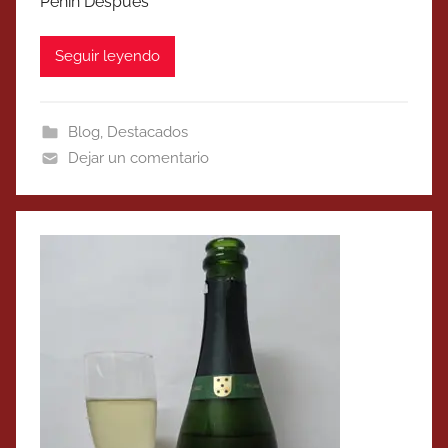
Peñín Después
Seguir leyendo
Blog
,
Destacados
Dejar un comentario