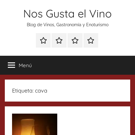
Saltar
Nos Gusta el Vino
al
contenido
Blog de Vinos, Gastronomía y Enoturismo
Especial
Enoturismo
Ranking
Contacto
Gin
y
Vinos
Tonics
Gastronomía
Menú
Etiqueta:
cava