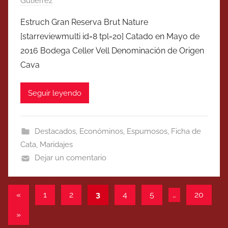
Gutierrez
Estruch Gran Reserva Brut Nature
[starreviewmulti id=8 tpl=20] Catado en Mayo de
2016 Bodega Celler Vell Denominación de Origen
Cava
Seguir leyendo
Destacados
,
Económinos
,
Espumosos
,
Ficha de
Cata
,
Maridajes
Dejar un comentario
Paginación
Entradas
«
1
2
3
4
5
…
20
anteriores
de
Entradas
»