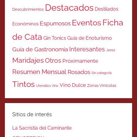
Destacados
Destilados
Descubrimientos
Ficha
Eventos
Espumosos
Económinos
de Cata
Gin Tonics
Guía de Enoturismo
Interesantes
Guía de Gastronomía
Jerez
Maridajes
Otros
Próximamente
Resumen Mensual
Rosados
Sin categoría
Tintos
Vino Dulce
Zonas Vinicolas
Utensilios Vino
Sitios de interés
La Sacristía del Caminante