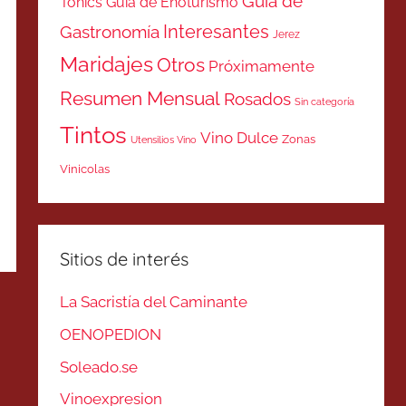
Guía de
Tonics
Guía de Enoturismo
Interesantes
Gastronomía
Jerez
Maridajes
Otros
Próximamente
Resumen Mensual
Rosados
Sin categoría
Tintos
Vino Dulce
Zonas
Utensilios Vino
Vinicolas
Sitios de interés
La Sacristía del Caminante
OENOPEDION
Soleado.se
Vinoexpresion