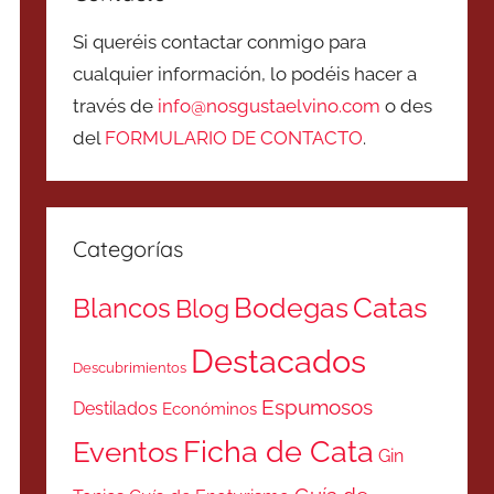
Si queréis contactar conmigo para
cualquier información, lo podéis hacer a
través de
info@nosgustaelvino.com
o des
del
FORMULARIO DE CONTACTO
.
Categorías
Catas
Bodegas
Blancos
Blog
Destacados
Descubrimientos
Espumosos
Destilados
Económinos
Ficha de Cata
Eventos
Gin