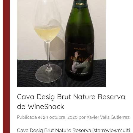
Cava Desig Brut Nature Reserva
de WineShack
Publicada el
29 octubre, 2020
por
Xavier Valls Gutierrez
Cava Desig Brut Nature Reserva [starreviewmulti