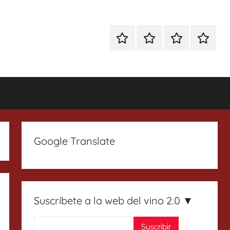
Especial
Enoturismo
Ranking
Contact
Gin
y
Vinos
Tonics
Gastronomía
Google Translate
Suscríbete a la web del vino 2.0 ▼