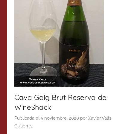
Cava Goig Brut Reserva de
WineShack
Publicada el
5 noviembre, 2020
por
Xavier Valls
Gutierrez