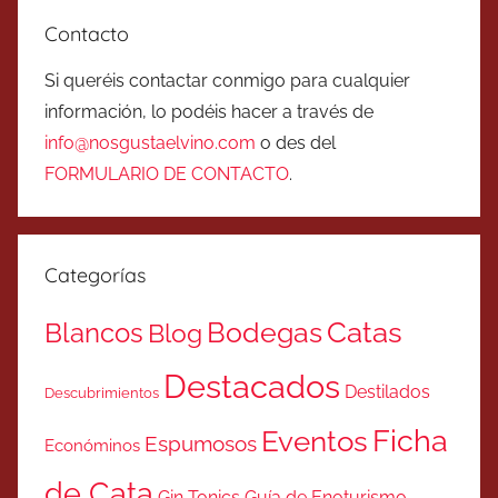
Contacto
Si queréis contactar conmigo para cualquier
información, lo podéis hacer a través de
info@nosgustaelvino.com
o des del
FORMULARIO DE CONTACTO
.
Categorías
Catas
Bodegas
Blancos
Blog
Destacados
Destilados
Descubrimientos
Ficha
Eventos
Espumosos
Económinos
de Cata
Gin Tonics
Guía de Enoturismo