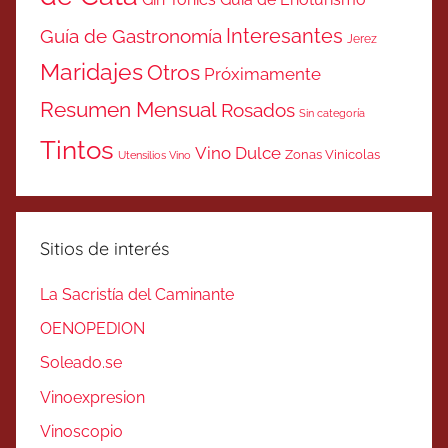
Interesantes
Guía de Gastronomía
Jerez
Maridajes
Otros
Próximamente
Resumen Mensual
Rosados
Sin categoría
Tintos
Vino Dulce
Zonas Vinicolas
Utensilios Vino
Sitios de interés
La Sacristía del Caminante
OENOPEDION
Soleado.se
Vinoexpresion
Vinoscopio