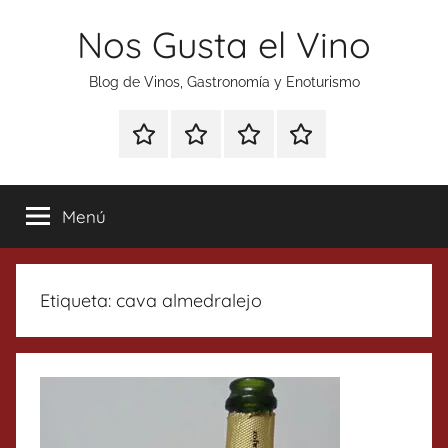
Saltar
Nos Gusta el Vino
al
contenido
Blog de Vinos, Gastronomía y Enoturismo
Especial
Enoturismo
Ranking
Contacto
Gin
y
Vinos
Tonics
Gastronomía
Menú
Etiqueta:
cava almedralejo