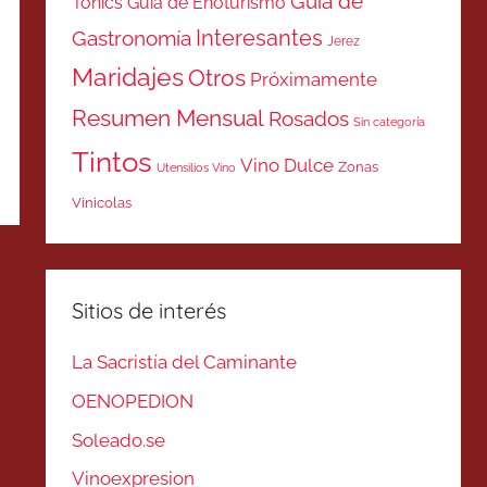
Guía de
Tonics
Guía de Enoturismo
Interesantes
Gastronomía
Jerez
Maridajes
Otros
Próximamente
Resumen Mensual
Rosados
Sin categoría
Tintos
Vino Dulce
Zonas
Utensilios Vino
Vinicolas
Sitios de interés
La Sacristía del Caminante
OENOPEDION
Soleado.se
Vinoexpresion