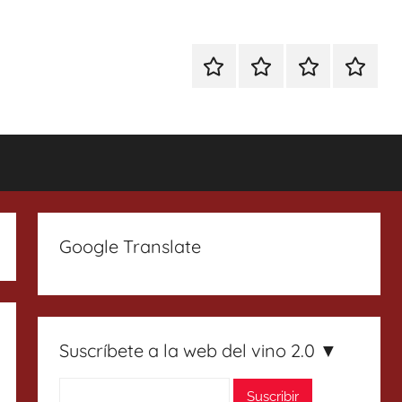
Especial
Enoturismo
Ranking
Contact
Gin
y
Vinos
Tonics
Gastronomía
Google Translate
Suscríbete a la web del vino 2.0 ▼