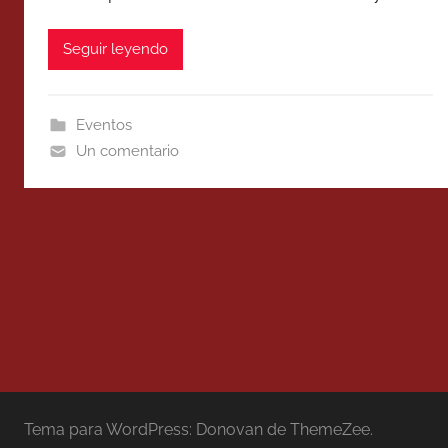
Seguir leyendo
Eventos
Un comentario
Tema para WordPress: Donovan de ThemeZee.