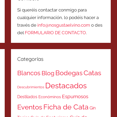
Si queréis contactar conmigo para
cualquier información, lo podéis hacer a
través de
info@nosgustaelvino.com
o des
del
FORMULARIO DE CONTACTO
.
Categorías
Catas
Bodegas
Blancos
Blog
Destacados
Descubrimientos
Espumosos
Destilados
Económinos
Ficha de Cata
Eventos
Gin