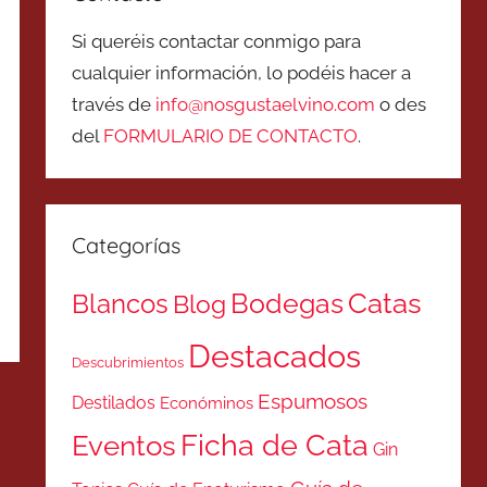
Si queréis contactar conmigo para
cualquier información, lo podéis hacer a
través de
info@nosgustaelvino.com
o des
del
FORMULARIO DE CONTACTO
.
Categorías
Catas
Bodegas
Blancos
Blog
Destacados
Descubrimientos
Espumosos
Destilados
Económinos
Ficha de Cata
Eventos
Gin