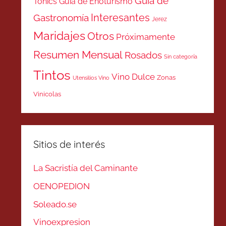
Guía de
Tonics
Guía de Enoturismo
Interesantes
Gastronomía
Jerez
Maridajes
Otros
Próximamente
Resumen Mensual
Rosados
Sin categoría
Tintos
Vino Dulce
Zonas
Utensilios Vino
Vinicolas
Sitios de interés
La Sacristía del Caminante
OENOPEDION
Soleado.se
Vinoexpresion