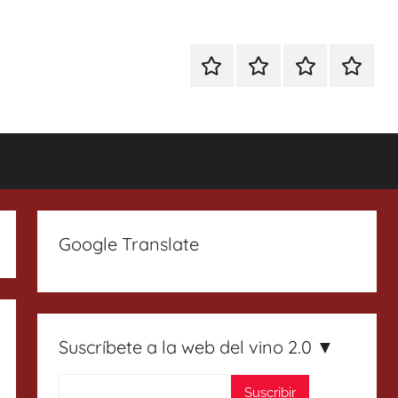
Especial
Enoturismo
Ranking
Contact
Gin
y
Vinos
Tonics
Gastronomía
Google Translate
Suscríbete a la web del vino 2.0 ▼