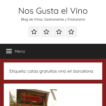
Saltar
Nos Gusta el Vino
al
contenido
Blog de Vinos, Gastronomía y Enoturismo
Especial
Enoturismo
Ranking
Contacto
Gin
y
Vinos
Tonics
Gastronomía
Menú
Etiqueta:
catas gratuitas vino en barcelona