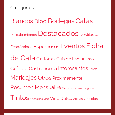
Categorías
Catas
Bodegas
Blancos
Blog
Destacados
Destilados
Descubrimientos
Ficha
Eventos
Espumosos
Económinos
de Cata
Gin Tonics
Guía de Enoturismo
Interesantes
Guía de Gastronomía
Jerez
Maridajes
Otros
Próximamente
Resumen Mensual
Rosados
Sin categoría
Tintos
Vino Dulce
Zonas Vinicolas
Utensilios Vino