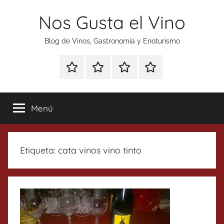
Saltar
Nos Gusta el Vino
al
contenido
Blog de Vinos, Gastronomía y Enoturismo
Especial
Enoturismo
Ranking
Contacto
Gin
y
Vinos
Tonics
Gastronomía
Menú
Etiqueta:
cata vinos vino tinto