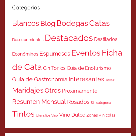
Categorías
Catas
Bodegas
Blancos
Blog
Destacados
Destilados
Descubrimientos
Ficha
Eventos
Espumosos
Económinos
de Cata
Gin Tonics
Guía de Enoturismo
Interesantes
Guía de Gastronomía
Jerez
Maridajes
Otros
Próximamente
Resumen Mensual
Rosados
Sin categoría
Tintos
Vino Dulce
Zonas Vinicolas
Utensilios Vino