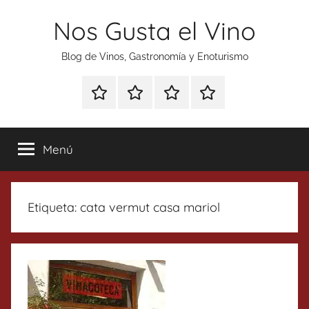
Saltar
Nos Gusta el Vino
al
contenido
Blog de Vinos, Gastronomía y Enoturismo
Especial
Enoturismo
Ranking
Contacto
Gin
y
Vinos
Tonics
Gastronomía
Menú
Etiqueta:
cata vermut casa mariol