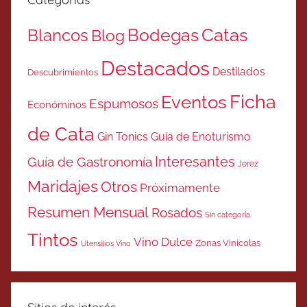
Catas
Bodegas
Blancos
Blog
Destacados
Destilados
Descubrimientos
Ficha
Eventos
Espumosos
Económinos
de Cata
Gin Tonics
Guía de Enoturismo
Interesantes
Guía de Gastronomía
Jerez
Maridajes
Otros
Próximamente
Resumen Mensual
Rosados
Sin categoría
Tintos
Vino Dulce
Zonas Vinicolas
Utensilios Vino